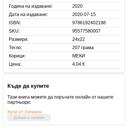
Година на издаване:
2020
Дата на издаване:
2020-07-15
ISBN:
9786192402198
SKU:
95577580007
Размери:
24x22
Тегло:
207 грама
Корици:
МЕКИ
Цена:
4.04 €
Къде да купите
Тази книга можете да поръчате онлайн от нашите
партньори:
Купи от Хеликон
Добави в любими