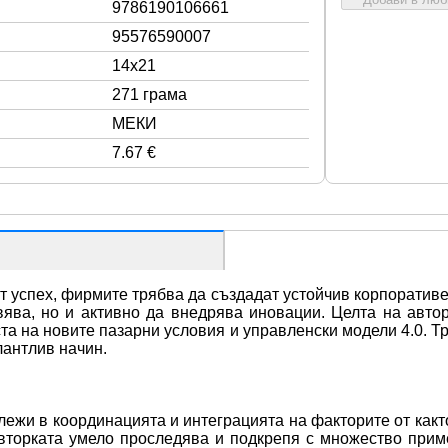
9786190106661
95576590007
14x21
271 грама
МЕКИ
7.67 €
ат успех, фирмите трябва да създадат устойчив корпоративен
вява, но и активно да внедрява иновации. Целта на автор
та на новите пазарни условия и управленски модели 4.0. Тр
лантлив начин.
ежи в координацията и интеграцията на факторите от както
вторката умело проследява и подкрепя с множество прим