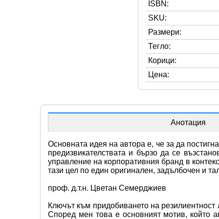
ISBN:
SKU:
Размери:
Тегло:
Корици:
Цена:
Анотация
Основната идея на автора е, че за да постигн
предизвикателствата и бързо да се възстано
управление на корпоративния бранд в контекс
тази цел по един оригинален, задълбочен и та
проф. д.т.н. Цветан Семерджиев
Ключът към придобиването на резилиентност л
Според мен това е основният мотив, който а