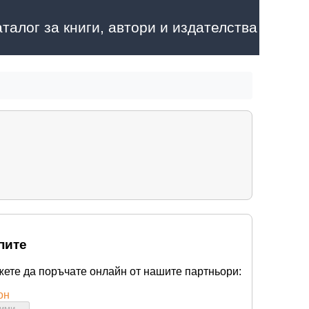
аталог за книги, автори и издателства
пите
жете да поръчате онлайн от нашите партньори:
он
бими