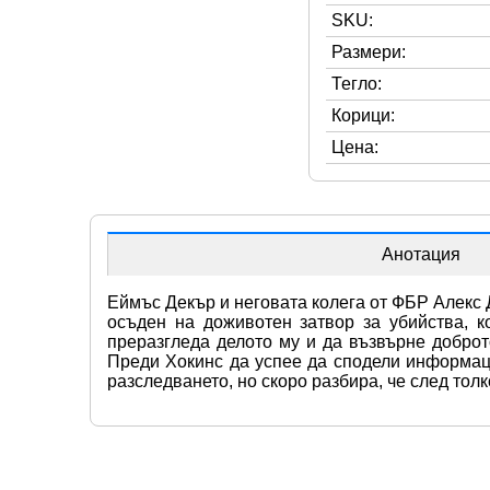
SKU:
Размери:
Тегло:
Корици:
Цена:
Анотация
Еймъс Декър и неговата колега от ФБР Алекс Д
осъден на доживотен затвор за убийства, к
преразгледа делото му и да възвърне доброт
Преди Хокинс да успее да сподели информаци
разследването, но скоро разбира, че след тол