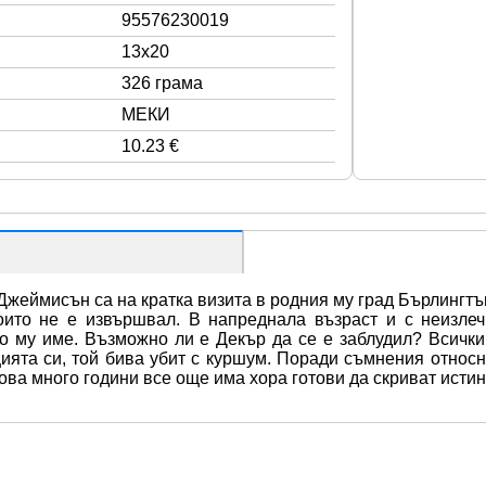
95576230019
13x20
326 грама
МЕКИ
10.23 €
жеймисън са на кратка визита в родния му град Бърлингтън
оито не е извършвал. В напреднала възраст и с неизлеч
о му име. Възможно ли е Декър да се е заблудил? Всички 
ята си, той бива убит с куршум. Поради съмнения относно
кова много години все още има хора готови да скриват истин