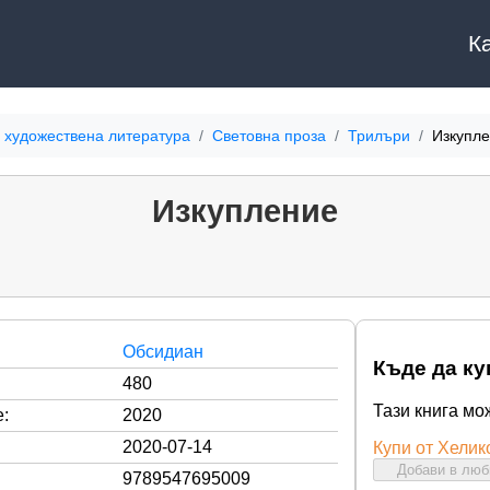
К
 художествена литература
Световна проза
Трилъри
Изкупл
Изкупление
Обсидиан
Къде да ку
480
Тази книга мо
:
2020
2020-07-14
Купи от Хелик
Добави в лю
9789547695009