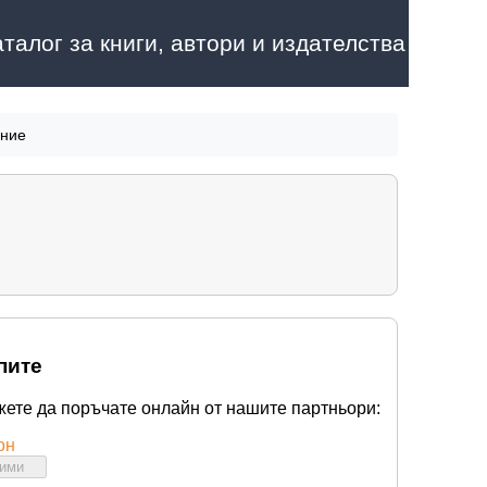
аталог за книги, автори и издателства
ение
пите
жете да поръчате онлайн от нашите партньори:
он
бими