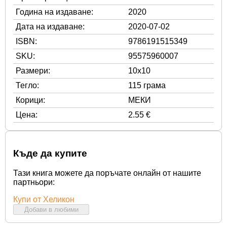
Година на издаване:
2020
Дата на издаване:
2020-07-02
ISBN:
9786191515349
SKU:
95575960007
Размери:
10x10
Тегло:
115 грама
Корици:
МЕКИ
Цена:
2.55 €
Къде да купите
Тази книга можете да поръчате онлайн от нашите
партньори:
Купи от Хеликон
Добави в любими