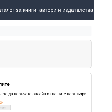
аталог за книги, автори и издателства
пите
жете да поръчате онлайн от нашите партньори:
он
бими