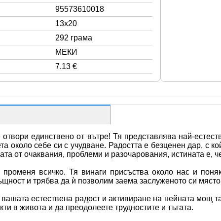
95573610018
13x20
292 грама
МЕКИ
7.13 €
е отвори единствено от вътре! Тя представлява най-естес
та около себе си с учудване. Радостта е безценен дар, с ко
та от очаквания, проблеми и разочарования, истината е, че
променя всичко. Тя винаги присъства около нас и поняк
ъщност и трябва да ѝ позволим заема заслуженото си място
вашата естествена радост и активиране на нейната мощ така
ти в живота и да преодолеете трудностите и тъгата.