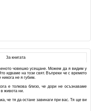
За книгата
твеното човешко усещане. Можем да я видим у 
йто идваме на този свят. Въпреки че с времето 
 никога не я губим.
ога е толкова близо, че дори не осъзнаваме 
 в живота ни.
, че тя да остане завинаги при вас. Тя ще ви 