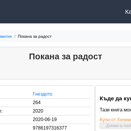
К
звитие
Покана за радост
Покана за радост
Гнездото
Къде да ку
264
Тази книга мо
:
2020
2020-06-19
Купи от Хелик
Добави в лю
9786197316377