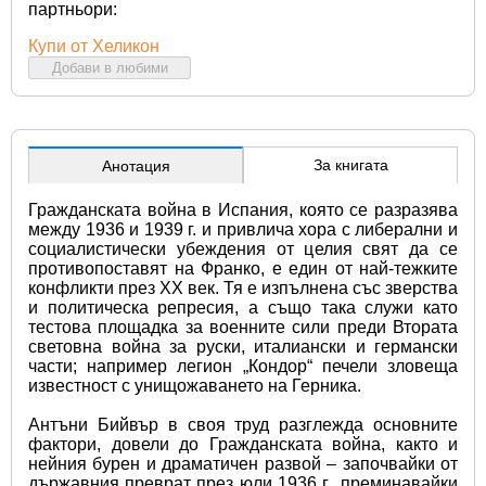
партньори:
Купи от Хеликон
Добави в любими
За книгата
Анотация
Гражданската война в Испания, която се разразява 
между 1936 и 1939 г. и привлича хора с либерални и 
социалистически убеждения от целия свят да се 
противопоставят на Франко, е един от най-тежките 
конфликти през XX век. Тя е изпълнена със зверства 
и политическа репресия, а също така служи като 
тестова площадка за военните сили преди Втората 
световна война за руски, италиански и германски 
части; например легион „Кондор“ печели зловеща 
известност с унищожаването на Герника.
Антъни Бийвър в своя труд разглежда основните 
фактори, довели до Гражданската война, както и 
нейния бурен и драматичен развой – започвайки от 
държавния преврат през юли 1936 г., преминавайки 