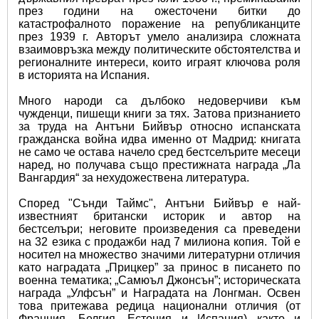
през години на ожесточени битки до 
катастрофалното поражение на републиканците 
през 1939 г. Авторът умело анализира сложната 
взаимовръзка между политическите обстоятелства и 
регионалните интереси, които играят ключова роля 
в историята на Испания.
Много народи са дълбоко недоверчиви към 
чужденци, пишещи книги за тях. Затова признанието 
за труда на Антъни Бийвър относно испанската 
гражданска война идва именно от Мадрид: книгата 
не само че остава начело сред бестселърите месеци 
наред, но получава също престижната награда „Ла 
Вангардия“ за нехудожествена литература.
Според "Сънди Таймс", Антъни Бийвър е най-
известният британски историк и автор на 
бестселъри; неговите произведения са преведени 
на 32 езика с продажби над 7 милиона копия. Той е 
носител на множество значими литературни отличия 
като наградата „Прицкер” за принос в писането по 
военна тематика; „Самюъл Джонсън”; историческата 
награда „Улфсън” и Наградата на Лонгман. Освен 
това притежава редица национални отличия (от 
Франция, Белгия, Естония и Испания) както и 