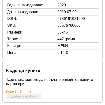
Година на издаване:
2020
Дата на издаване:
2020-07-09
ISBN:
9786191931699
SKU:
85576760006
Размери:
30x45
Тегло:
447 грама
Корици:
МЕКИ
Цена:
6.14 €
Къде да купите
Тази книга можете да поръчате онлайн от нашите
партньори:
Купи от Хеликон
Добави в любими