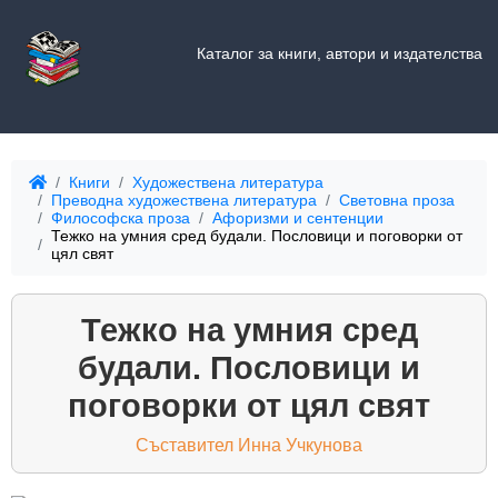
Каталог за книги, автори и издателства
Книги
Художествена литература
Преводна художествена литература
Световна проза
Философска проза
Афоризми и сентенции
Тежко на умния сред будали. Пословици и поговорки от
цял свят
Тежко на умния сред
будали. Пословици и
поговорки от цял свят
Съставител Инна Учкунова