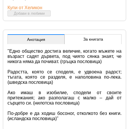
Купи от Хеликон
Добави в любими
За книгата
Анотация
"Едно общество достига величие, когато мъжете на 
възраст садят дървета, под чиято сянка знаят, че 
никога няма да почиват. (гръцка пословица)
Радостта, която се споделя, е удвоена радост; 
тъгата, която се разделя, е наполовина по-лека. 
(шведска пословица)
Ако имаш в изобилие, сподели от своите 
притежания; ако разполагаш с малко – дай от 
сърцето си. (нилотска пословица)
По-добре е да ходиш босоног, отколкото без книги. 
(исландска пословица)"