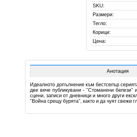
SKU:
Размери:
Тегло:
Корици:
Цена:
Анотация
Идеалното допълнение към бестселър серията 
две вече публикувани - "Стоманени белези" и
сцени, записи от дневници и много други екс
"Война срещу бурята", както и да чуят свежи 