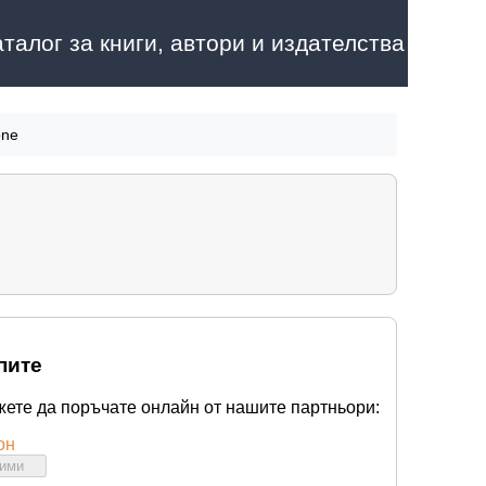
аталог за книги, автори и издателства
one
пите
жете да поръчате онлайн от нашите партньори:
он
бими