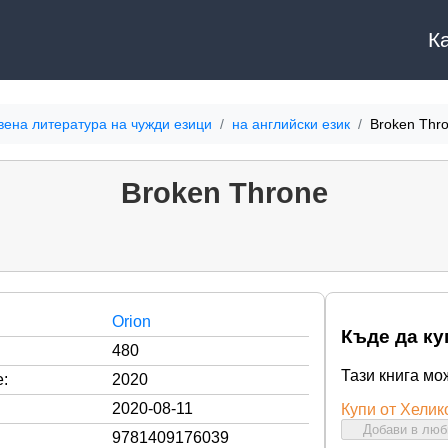
К
вена литература на чужди езици
на английски език
Broken Thr
Broken Throne
Orion
Къде да ку
480
Тази книга мо
:
2020
2020-08-11
Купи от Хелик
Добави в лю
9781409176039