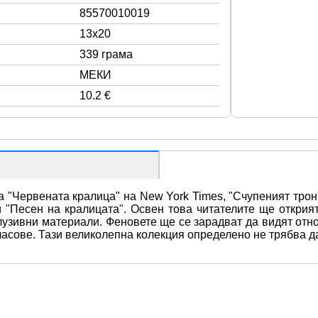
85570010019
13x20
339 грама
МЕКИ
10.2 €
"Червената кралица" на New York Times, "Счупеният трон"
 "Песен на кралицата". Освен това читателите ще открият
клузивни материали. Феновете ще се зарадват да видят отн
гласове. Тази великолепна колекция определено не трябва д