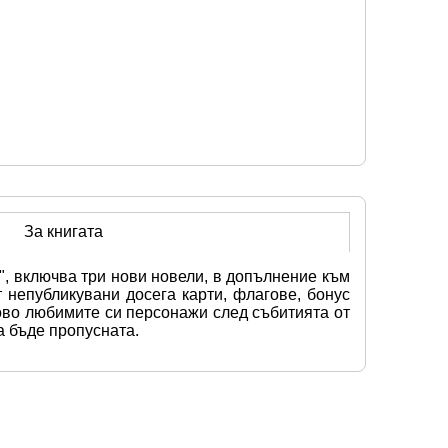
За книгата
, включва три нови новели, в допълнение към 
 непубликувани досега карти, флагове, бонус 
ово любимите си персонажи след събитията от 
а бъде пропусната.