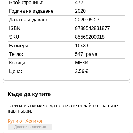
Брой страници:
472
Година на издаване:
2020
Дата на издаване:
2020-05-27
ISBN:
9789542831877
SKU:
85569200018
Размери:
16x23
Тегло:
547 грама
Корици:
МЕКИ
Цена:
2.56 €
Къде да купите
Тази книга можете да поръчате онлайн от нашите
партньори:
Купи от Хеликон
Добави в любими