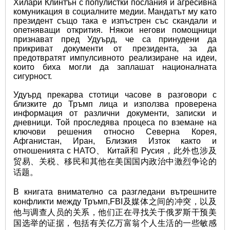
Хилари Клинтън с популистки послания и агресивна 
комуникация в социалните медии. Мандатът му като 
президент също така е изпъстрен със скандали и 
опетняващи открития. Някои негови помощници 
признават пред Удуърд, че са принудени да 
прикриват документи от президента, за да 
предотвратят импулсивното реализиране на идеи, 
които биха могли да заплашат националната 
сигурност.
Удуърд прекарва стотици часове в разговори с 
близките до Тръмп лица и използва проверена 
информация от различни документи, записки и 
дневници. Той проследява процеса по вземане на 
ключови решения относно Северна Корея, 
Афганистан, Иран, Близкия Изток както и 
отношенията с НАТО、 Китай和 Русия，此外也涉及
贸易、关税、移民和其他在美国国内政治中激烈争论的
话题。
В книгата внимателно са разгледани вътрешните 
конфликти между Тръмп,FBI及媒体之间的冲突，以及
他与调查人员的关系，他们正在寻找关于俄罗斯干预美
国选举的证据，包括有关亿万富翁个人生活的一些敏感