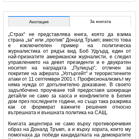
За книгата
Анотация
„Страх“ не представлява книга, която да взима 
страна „за“ или „против“ Доналд Тръмп; вместо това 
е изключителен пример на политическа 
журналистика от рядък вид. Боб Удуърд, един от 
най-признатите американски журналисти, е следил 
управлението на девет президенти и е двукратен 
носител на наградата „Пулицър“, отличен за 
покритие на аферата „Уотъргейт“ и терористичните 
атаки от 11 септември 2001 г. Професионализмът му 
няма нужда от допълнително доказване. В своето 
задълбочено проучване той предоставя шокиращи 
детайли не само за хаоса и конфликтите в Белия 
дом през последните години, но също така разкрива 
как се формират важните решения относно 
вътрешната и външната политика на САЩ.
Книгата акцентира не само върху противоречивия 
образ на Доналд Тръмп, а и върху хората, които му 
помогнаха да победи кандидатката на демократите 