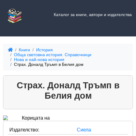
Каталог за книги, автори и издателства
Книги
История
Обща световна история. Справочници
Нова и най-нова история
Страх. Доналд Тръмп в Белия дом
Страх. Доналд Тръмп в
Белия дом
Издателство:
Сиела