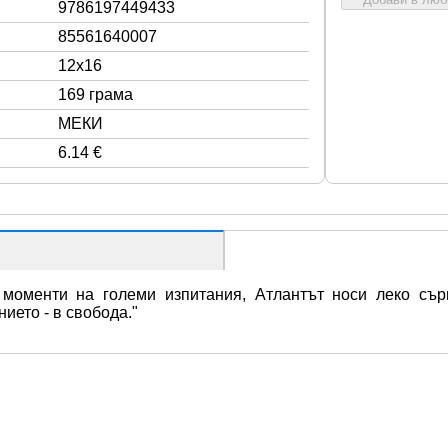
9786197449433
85561640007
12x16
169 грама
МЕКИ
6.14 €
моменти на големи изпитания, Атлантът носи леко сърц
ието - в свобода."