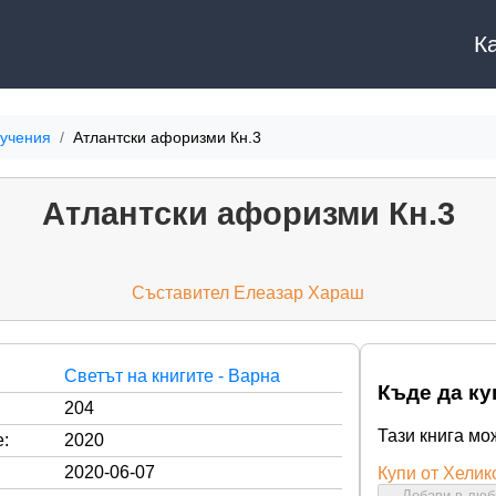
К
 учения
Атлантски афоризми Кн.3
Атлантски афоризми Кн.3
Съставител Елеазар Хараш
Светът на книгите - Варна
Къде да ку
204
Тази книга мо
:
2020
2020-06-07
Купи от Хелик
Добави в лю