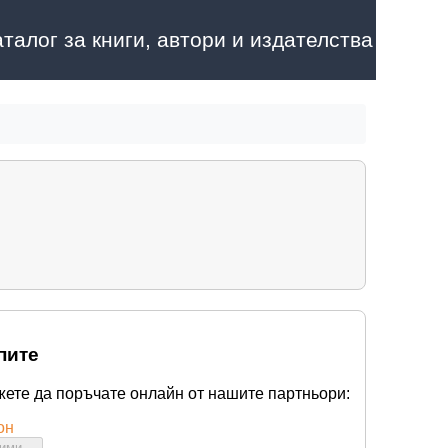
аталог за книги, автори и издателства
пите
жете да поръчате онлайн от нашите партньори:
он
бими