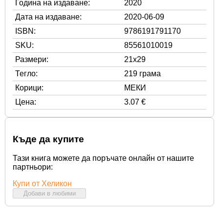
Година на издаване:
2020
Дата на издаване:
2020-06-09
ISBN:
9786191791170
SKU:
85561010019
Размери:
21x29
Тегло:
219 грама
Корици:
МЕКИ
Цена:
3.07 €
Къде да купите
Тази книга можете да поръчате онлайн от нашите
партньори:
Купи от Хеликон
Добави в любими