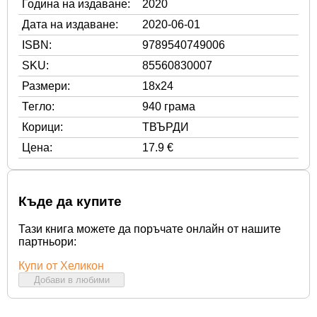
Година на издаване:
2020
Дата на издаване:
2020-06-01
ISBN:
9789540749006
SKU:
85560830007
Размери:
18x24
Тегло:
940 грама
Корици:
ТВЪРДИ
Цена:
17.9 €
Къде да купите
Тази книга можете да поръчате онлайн от нашите
партньори:
Купи от Хеликон
Добави в любими