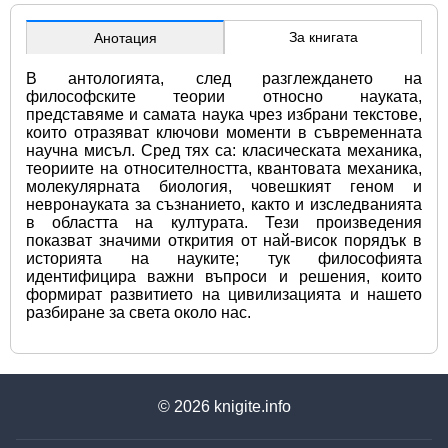
За книгата
Анотация
В антологията, след разглеждането на 
философските теории относно науката, 
представяме и самата наука чрез избрани текстове, 
които отразяват ключови моменти в съвременната 
научна мисъл. Сред тях са: класическата механика, 
теориите на относителността, квантовата механика, 
молекулярната биология, човешкият геном и 
невронауката за съзнанието, както и изследванията 
в областта на културата. Тези произведения 
показват значими открития от най-висок порядък в 
историята на науките; тук философията 
идентифицира важни въпроси и решения, които 
формират развитието на цивилизацията и нашето 
разбиране за света около нас.
© 2026
knigite.info