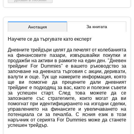
За книгата
Анотация
Научете се да търгувате като експерт
Дневните трейдъри целят да печелят от колебанията 
на финансовите пазари, извършвайки покупки и 
продажби на активи в рамките на един ден. "Дневен 
трейдинг For Dummies" е вашето ръководство за 
започване на дневната търговия с акции, деривати, 
валути и още. Тук ще намерите информация, която 
ще ви помогне да прецените дали дневният 
трейдинг е подходящ за вас, както и полезни съвети 
за успешен старт. След това можете да се 
запознаете със стратегиите, които могат да ви 
помогнат при идентифицирането на изгодни сделки, 
управлението на финансите и увеличаването на 
потенциала си за печалба. С ясния език в този 
наръчник от серията For Dummies може да станете 
успешен трейдър.