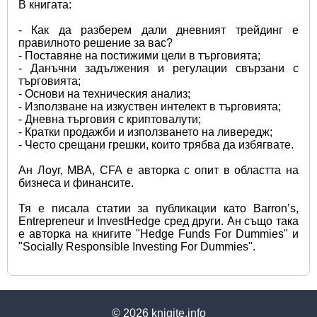
В книгата:
- Как да разберем дали дневният трейдинг е 
правилното решение за вас?
- Поставяне на постижими цели в търговията;
- Данъчни задължения и регулации свързани с 
търговията;
- Основи на техническия анализ;
- Използване на изкуствен интелект в търговията;
- Дневна търговия с криптовалути;
- Кратки продажби и използването на ливередж;
- Често срещани грешки, които трябва да избягвате.
Ан Лоуг, MBA, CFA е авторка с опит в областта на 
бизнеса и финансите.
Тя е писала статии за публикации като Barron’s, 
Entrepreneur и InvestHedge сред други. Ан също така 
е авторка на книгите "Hedge Funds For Dummies" и 
"Socially Responsible Investing For Dummies".
© 2026
knigite.info