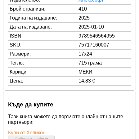
Брой страници:
410
Година на издаване:
2025
Дата на издаване:
2025-01-10
ISBN:
9789546564955
SKU:
75717160007
Размери:
17x24
Тегло:
715 грама
Корици:
МЕКИ
Цена:
14.83 €
Къде да купите
Тази книга можете да поръчате онлайн от нашите
партньори:
Купи от Хеликон
Добави в любими