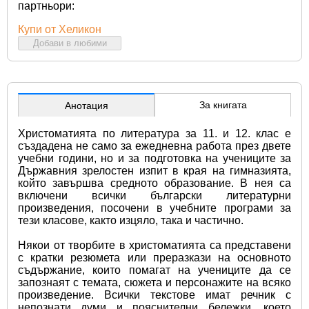
партньори:
Купи от Хеликон
Добави в любими
За книгата
Анотация
Христоматията по литература за 11. и 12. клас е 
създадена не само за ежедневна работа през двете 
учебни години, но и за подготовка на учениците за 
Държавния зрелостен изпит в края на гимназията, 
който завършва средното образование. В нея са 
включени всички български литературни 
произведения, посочени в учебните програми за 
тези класове, както изцяло, така и частично.
Някои от творбите в христоматията са представени 
с кратки резюмета или преразкази на основното 
съдържание, които помагат на учениците да се 
запознаят с темата, сюжета и персонажите на всяко 
произведение. Всички текстове имат речник с 
непознати думи и пояснителни бележки, което 