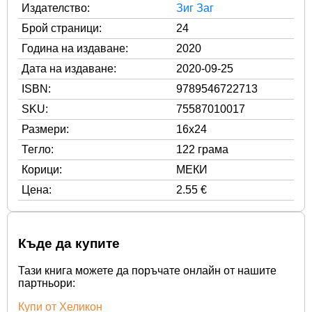
Издателство:
Зиг Заг
Брой страници:
24
Година на издаване:
2020
Дата на издаване:
2020-09-25
ISBN:
9789546722713
SKU:
75587010017
Размери:
16x24
Тегло:
122 грама
Корици:
МЕКИ
Цена:
2.55 €
Къде да купите
Тази книга можете да поръчате онлайн от нашите
партньори:
Купи от Хеликон