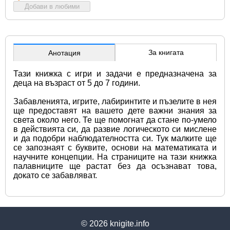
Добави в любими
За книгата
Анотация
Тази книжка с игри и задачи е предназначена за 
деца на възраст от 5 до 7 години.
Забавленията, игрите, лабиринтите и пъзелите в нея 
ще предоставят на вашето дете важни знания за 
света около него. Те ще помогнат да стане по-умело 
в действията си, да развие логическото си мислене 
и да подобри наблюдателността си. Тук малките ще 
се запознаят с буквите, основи на математиката и 
научните концепции. На страниците на тази книжка 
палавниците ще растат без да осъзнават това, 
докато се забавляват.
© 2026
knigite.info