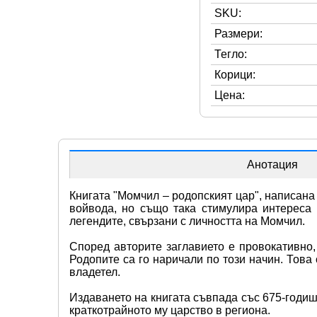
SKU:
Размери:
Тегло:
Корици:
Цена:
Анотация
Книгата "Момчил – родопският цар", написана
войвода, но също така стимулира интереса 
легендите, свързани с личността на Момчил.
Според авторите заглавието е провокативно,
Родопите са го наричали по този начин. Това
владетел.
Издаването на книгата съвпада със 675-годишн
краткотрайното му царство в региона.