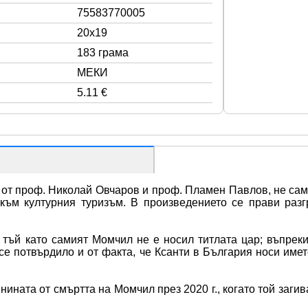
75583770005
20x19
183 грама
МЕКИ
5.11 €
 от проф. Николай Овчаров и проф. Пламен Павлов, не сам
към културния туризъм. В произведението се прави разг
 тъй като самият Момчил не е носил титлата цар; въпреки
 се потвърдило и от факта, че Ксанти в България носи имет
ината от смъртта на Момчил през 2020 г., когато той загив