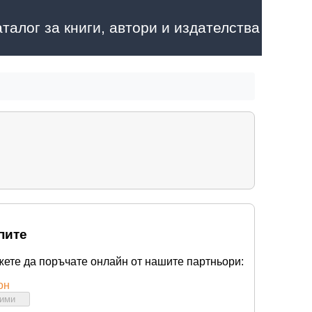
аталог за книги, автори и издателства
пите
жете да поръчате онлайн от нашите партньори:
он
бими