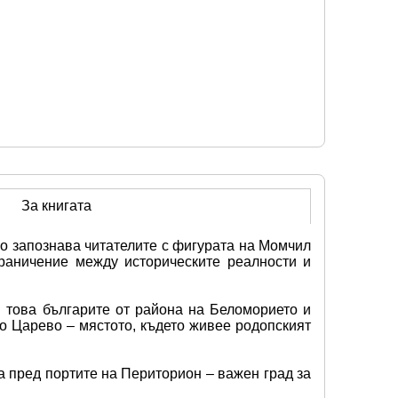
За книгата
о запознава читателите с фигурата на Момчил 
раничение между историческите реалности и 
 това българите от района на Беломорието и 
о Царево – мястото, където живее родопският 
а пред портите на Периторион – важен град за 