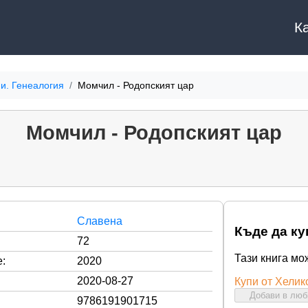
К
и. Генеалогия
Момчил - Родопският цар
Момчил - Родопският цар
Славена
Къде да ку
72
Тази книга мо
:
2020
2020-08-27
Купи от Хелик
Добави в лю
9786191901715