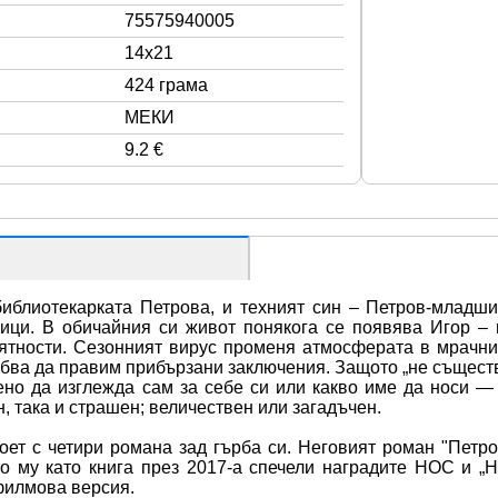
75575940005
14x21
424 грама
МЕКИ
9.2 €
иблиотекарката Петрова, и техният син – Петров-младши, 
ици. В обичайния си живот понякога се появява Игор – 
ятности. Сезонният вирус променя атмосферата в мрачния
ябва да правим прибързани заключения. Защото „не съществ
но да изглежда сам за себе си или какво име да носи — 
н, така и страшен; величествен или загадъчен.
оет с четири романа зад гърба си. Неговият роман "Петро
о му като книга през 2017-а спечели наградите НОС и „
филмова версия.