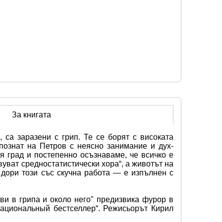
За книгата
са заразени с грип. Те се борят с високата 
познат на Петров с неясно занимание и дух-
 град и постепенно осъзнаваме, че всичко е 
уват средностатистически хора“, а животът на 
дори този със скучна работа — е изпълнен с 
ви в грипа и около него" предизвика фурор в 
Национальный бестселлер“. Режисьорът Кирил 