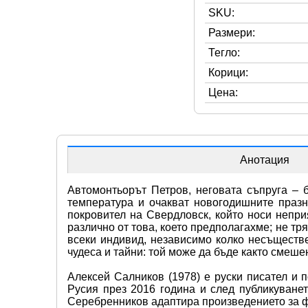
SKU:
Размери:
Тегло:
Корици:
Цена:
Анотация
Автомонтьорът Петров, неговата съпруга – б
температура и очакват новогодишните празн
покровител на Свердловск, който носи непри
различно от това, което предполагахме; не тр
всеки индивид, независимо колко несъществе
чудеса и тайни: той може да бъде както смеше
Алексей Салников (1978) е руски писател и п
Русия през 2016 година и след публикуванет
Серебренников адаптира произведението за 