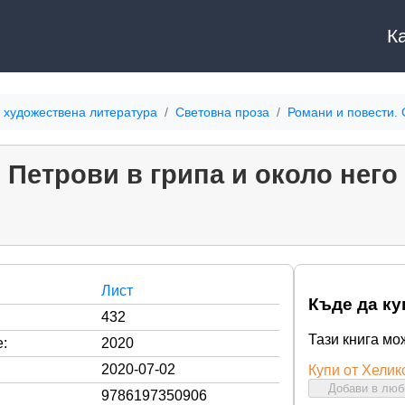
К
 художествена литература
Световна проза
Романи и повести.
Петрови в грипа и около него
Лист
Къде да ку
432
Тази книга мо
:
2020
2020-07-02
Купи от Хелик
Добави в лю
9786197350906