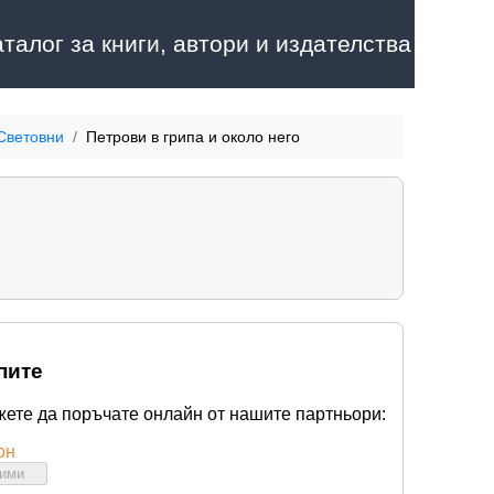
аталог за книги, автори и издателства
 Световни
Петрови в грипа и около него
пите
жете да поръчате онлайн от нашите партньори:
он
бими