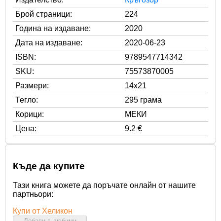
Брой страници:
224
Година на издаване:
2020
Дата на издаване:
2020-06-23
ISBN:
9789547714342
SKU:
75573870005
Размери:
14x21
Тегло:
295 грама
Корици:
МЕКИ
Цена:
9.2 €
Къде да купите
Тази книга можете да поръчате онлайн от нашите
партньори:
Купи от Хеликон
Добави в любими