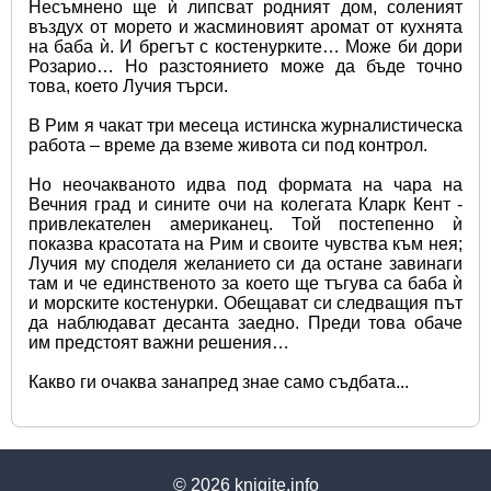
Несъмнено ще ѝ липсват родният дом, соленият 
въздух от морето и жасминовият аромат от кухнята 
на баба ѝ. И брегът с костенурките… Може би дори 
Розарио… Но разстоянието може да бъде точно 
това, което Лучия търси.
В Рим я чакат три месеца истинска журналистическа 
работа – време да вземе живота си под контрол.
Но неочакваното идва под формата на чара на 
Вечния град и сините очи на колегата Кларк Кент - 
привлекателен американец. Той постепенно ѝ 
показва красотата на Рим и своите чувства към нея; 
Лучия му споделя желанието си да остане завинаги 
там и че единственото за което ще тъгува са баба ѝ 
и морските костенурки. Обещават си следващия път 
да наблюдават десанта заедно. Преди това обаче 
им предстоят важни решения…
Какво ги очаква занапред знае само съдбата...
© 2026
knigite.info