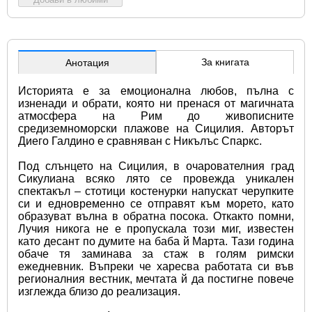
За книгата
Анотация
Историята е за емоционална любов, пълна с 
изненади и обрати, която ни пренася от магичната 
атмосфера на Рим до живописните 
средиземноморски плажове на Сицилия. Авторът 
Диего Галдино е сравняван с Никълъс Спаркс.
Под слънцето на Сицилия, в очарователния град 
Сикулиана всяко лято се провежда уникален 
спектакъл – стотици костенурки напускат черупките 
си и едновременно се отправят към морето, като 
образуват вълна в обратна посока. Откакто помни, 
Лучия никога не е пропускала този миг, известен 
като десант по думите на баба й Марта. Тази година 
обаче тя заминава за стаж в голям римски 
ежедневник. Въпреки че харесва работата си във 
регионалния вестник, мечтата й да постигне повече 
изглежда близо до реализация.