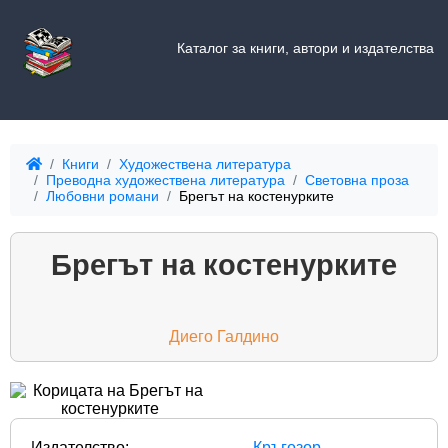
Каталог за книги, автори и издателства
Книги
Художествена литература
Преводна художествена литература
Световна проза
Любовни романи
Брегът на костенурките
Брегът на костенурките
Диего Галдино
Издателство:
Кръгозор