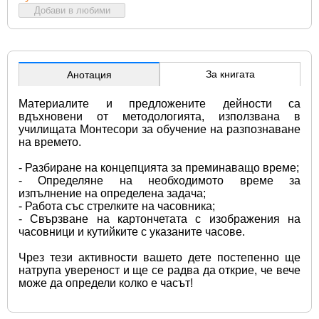
Добави в любими
За книгата
Анотация
Материалите и предложените дейности са 
вдъхновени от методологията, използвана в 
училищата Монтесори за обучение на разпознаване 
на времето.
- Разбиране на концепцията за преминаващо време;
- Определяне на необходимото време за 
изпълнение на определена задача;
- Работа със стрелките на часовника;
- Свързване на картончетата с изображения на 
часовници и кутийките с указаните часове.
Чрез тези активности вашето дете постепенно ще 
натрупа увереност и ще се радва да открие, че вече 
може да определи колко е часът!