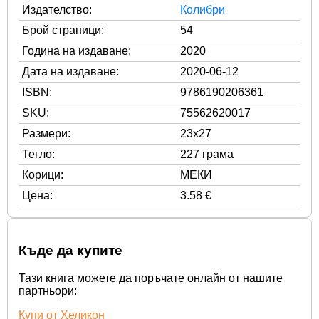
Издателство:
Колибри
Брой страници:
54
Година на издаване:
2020
Дата на издаване:
2020-06-12
ISBN:
9786190206361
SKU:
75562620017
Размери:
23x27
Тегло:
227 грама
Корици:
МЕКИ
Цена:
3.58 €
Къде да купите
Тази книга можете да поръчате онлайн от нашите
партньори:
Купи от Хеликон