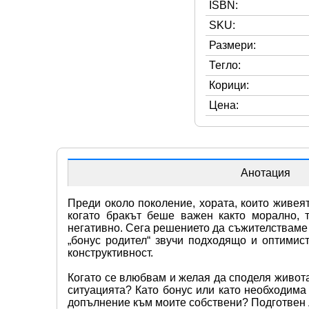
ISBN:
SKU:
Размери:
Тегло:
Корици:
Цена:
Анотация
Преди около поколение, хората, които живеят
когато бракът беше важен както морално, т
негативно. Сега решението да съжителстваме 
„бонус родител“ звучи подходящо и оптимис
конструктивност.
Когато се влюбвам и желая да споделя живота
ситуацията? Като бонус или като необходима
допълнение към моите собствени? Подготвен л