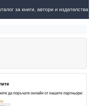
аталог за книги, автори и издателства
пите
жете да поръчате онлайн от нашите партньори:
он
бими