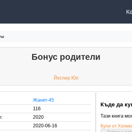
К
ли
Бонус родители
Йеспер Юл
Жанет-45
Къде да ку
116
Тази книга мо
:
2020
2020-06-16
Купи от Хелик
Добави в лю