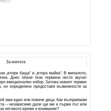
За книгата
и „втори баща“ и „втора майка“. В миналото, 
чно. Днес обаче тези термини често звучат 
оро емоционален избор. Затова новият термин 
, но определено предоставя възможности за 
ой има едно или повече деца. Как възприемам 
та – независимо дали ще ми е първи път или 
 за неговото време и внимание?