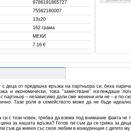
9786191865727
75562180007
13x20
162 грама
МЕКИ
7.16 €
 с деца от предишна връзка на партньора си, бяха наричан
ака и икономически, това "заместване" изглеждаше логи
с партньор – независимо дали сме женени или не – е по-ск
тично. Тази роля в семейството може да не бъде идеална
 си с този човек, трябва да взема под внимание факта че т
 цена за нашата връзка? Готов ли съм да се грижа за деца
и съм да живея със своя любим в конкуренция с детето му