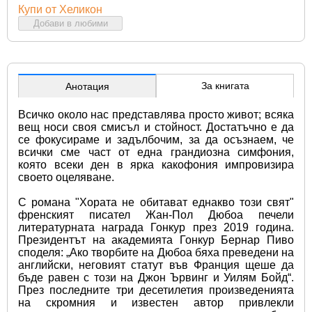
Купи от Хеликон
Добави в любими
За книгата
Анотация
Всичко около нас представлява просто живот; всяка 
вещ носи своя смисъл и стойност. Достатъчно е да 
се фокусираме и задълбочим, за да осъзнаем, че 
всички сме част от една грандиозна симфония, 
която всеки ден в ярка какофония импровизира 
своето оцеляване.
С романа "Хората не обитават еднакво този свят" 
френският писател Жан-Пол Дюбоа печели 
литературната награда Гонкур през 2019 година. 
Президентът на академията Гонкур Бернар Пиво 
споделя: „Ако творбите на Дюбоа бяха преведени на 
английски, неговият статут във Франция щеше да 
бъде равен с този на Джон Ървинг и Уилям Бойд“. 
През последните три десетилетия произведенията 
на скромния и известен автор привлекли 