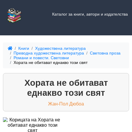
Каталог за книги, автори и издателства
Книги
Художествена литература
Преводна художествена литература
Световна проза
Романи и повести. Световни
Хората не обитават еднакво този свят
Хората не обитават
еднакво този свят
Жан-Пол Дюбоа