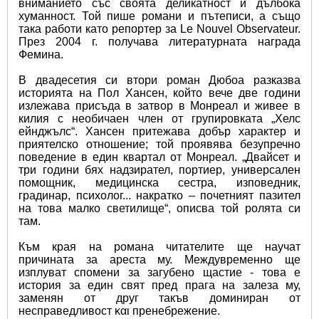
вниманието със своята деликатност и дълбока 
хуманност. Той пише романи и пътеписи, а също 
така работи като репортер за Le Nouvel Observateur. 
През 2004 г. получава литературната награда 
Фемина.
В двадесетия си втори роман Дюбоа разказва 
историята на Пол Хансен, който вече две години 
излежава присъда в затвор в Монреал и живее в 
килия с необичаен член от групировката „Хелс 
ейнджълс“. Хансен притежава добър характер и 
приятелско отношение; той проявява безупречно 
поведение в един квартал от Монреал. „Двайсет и 
три години бях надзирател, портиер, универсален 
помощник, медицинска сестра, изповедник, 
градинар, психолог... накратко – почетният пазител 
на това малко светилище“, описва той ролята си 
там.
Към края на романа читателите ще научат 
причината за ареста му. Междувременно ще 
изплуват спомени за загубено щастие - това е 
история за един свят пред прага на залеза му, 
заменян от друг такъв доминиран от 
несправедливост και пренебрежение.