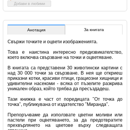
Добави в любими
За книгата
Анотация
Свържи точките и оцвети изображенията. 
Това е наистина интересно предизвикателство, 
което включва свързване на точки и оцветяване. 
В книгата са представени 30 животински картини с 
над 30 000 точки за свързване. В нея ще откриеш 
приказни котки, красиви птици, грациозни хищници и 
удивителни насекоми - всяка от пъзелите разкрива 
уникален образ, който трябва да пресъздадеш.
Тази книжка е част от поредицата "От точка до 
точка", публикувана от издателство "Миранда".
Препоръчваме да използвате цветни моливи или 
пастели при оцветяването, за да предотвратите 
прехвърлянето на цветове върху следващата 