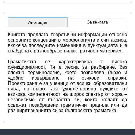
За книгата
Анотация
Книгата предлага теоретични информации относно 
основните концепции в морфологията и синтаксиса, 
включва последните изменения в пунктуацията и е 
снабдена с разнообразен илюстративен материал.
Граматиката се характеризира с висока 
функционалност. Тя е лесна за разбиране, без 
сложна терминология, което позволява бързо и 
удобно извършване на езикови справки. 
Проектирана е за ученици от всички образователни 
нива, но също така удовлетворява нуждите от 
езикова компетентност на широк спектър от хора – 
независимо от възрастта си, които желаят да 
освежат позабравени граматични правила или да 
разширят знанията си за българската граматика.