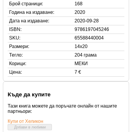
Брой страници:
168
Година на издаване:
2020
Дата на издаване:
2020-09-28
ISBN:
9786197045246
SKU:
65588440004
Размери:
14x20
Тегло:
204 грама
Корици:
МЕКИ
Цена:
7 €
Къде да купите
Тази книга можете да поръчате онлайн от нашите
партньори:
Купи от Хеликон
Добави в любими