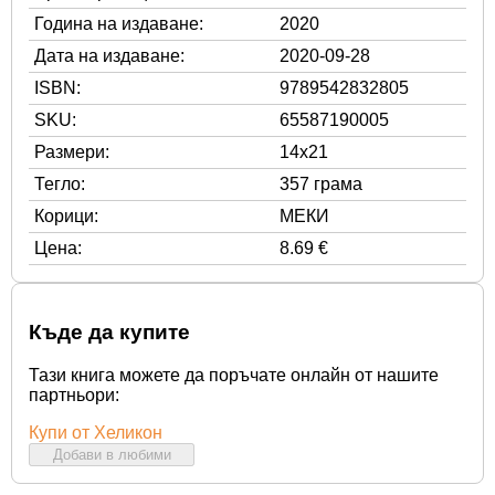
Година на издаване:
2020
Дата на издаване:
2020-09-28
ISBN:
9789542832805
SKU:
65587190005
Размери:
14x21
Тегло:
357 грама
Корици:
МЕКИ
Цена:
8.69 €
Къде да купите
Тази книга можете да поръчате онлайн от нашите
партньори:
Купи от Хеликон
Добави в любими