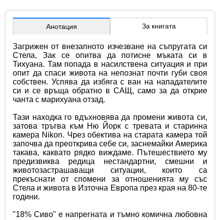
За книгата
Анотация
Загрижен от внезапното изчезване на съпругата си 
Стела, Зак се опитва да потисне мъката си в 
Тихуана. Там попада в насилствена ситуация и при 
опит да спаси живота на непознат почти губи своя 
собствен. Успява да избяга с ван на нападателите 
си и се връща обратно в САЩ, само за да открие 
чанта с марихуана отзад.
Тази находка го вдъхновява да промени живота си, 
затова тръгва към Ню Йорк с тревата и старинна 
камера Nikon. Чрез обектива на старата камера той 
започва да преоткрива себе си, заснемайки Америка 
такава, каквато рядко виждаме. Пътешествието му 
предизвиква редица нестандартни, смешни и 
животозастрашаващи ситуации, които са 
прекъснати от спомени за отношенията му със 
Стела и животa в Източна Европа през края на 80-те 
години.
"18% Сиво" е напрегната и тъмно комична любовна 