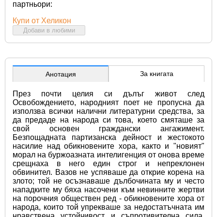
партньори:
Купи от Хеликон
Добави в любими
За книгата
Анотация
През почти целия си дълъг живот след 
Освобождението, народният поет не пропусна да 
използва всички налични литературни средства, за 
да предаде на народа си това, което смяташе за 
свой основен граждански ангажимент. 
Безпощадната партизанска дейност и жестокото 
насилие над обикновените хора, както и "новият" 
морал на буржоазната интелигенция от онова време 
срещнаха в него един строг и непреклонен 
обвинител. Вазов не успяваше да открие корена на 
злото; той не осъзнаваше дълбочината му и често 
нападките му бяха насочени към невинните жертви 
на порочния обществен ред - обикновените хора от 
народа, които той упрекваше за недостатъчната им 
нравствена устойчивост и съпротивителна сила. 