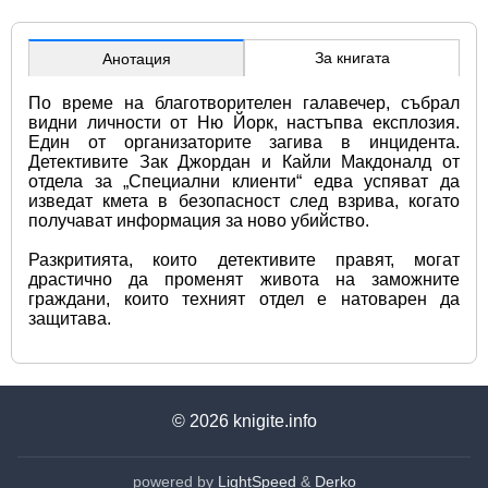
За книгата
Анотация
По време на благотворителен галавечер, събрал 
видни личности от Ню Йорк, настъпва експлозия. 
Един от организаторите загива в инцидента. 
Детективите Зак Джордан и Кайли Макдоналд от 
отдела за „Специални клиенти“ едва успяват да 
изведат кмета в безопасност след взрива, когато 
получават информация за ново убийство.
Разкритията, които детективите правят, могат 
драстично да променят живота на заможните 
граждани, които техният отдел е натоварен да 
защитава.
© 2026
knigite.info
powered by
LightSpeed
&
Derko