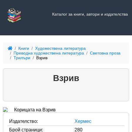
Каталог за книги, автори и издателства
Книги
Художествена литература
Преводна художествена литература
Световна проза
Трилъри
Взрив
Взрив
Издателство:
Хермес
Брой страници:
280