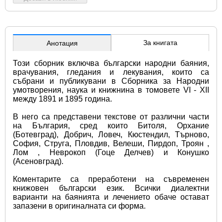
За книгата
Анотация
Този сборник включва български народни баяния, 
врачувания, гледания и лекувания, които са 
събрани и публикувани в Сборника за Народни 
умотворения, наука и книжнина в томовете VI - XII 
между 1891 и 1895 година.
В него са представени текстове от различни части 
на България, сред които Битоля, Орхание 
(Ботевград), Добрич, Ловеч, Кюстендил, Търново, 
София, Струга, Пловдив, Велеши, Пирдоп, Троян , 
Лом , Неврокоп (Гоце Делчев) и Конушко 
(Асеновград).
Коментарите са преработени на съвременен 
книжовен български език. Всички диалектни 
варианти на баянията и лечението обаче остават 
запазени в оригиналната си форма.