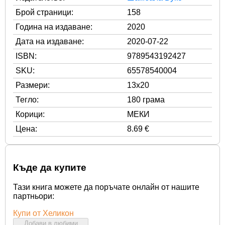
Брой страници:
158
Година на издаване:
2020
Дата на издаване:
2020-07-22
ISBN:
9789543192427
SKU:
65578540004
Размери:
13x20
Тегло:
180 грама
Корици:
МЕКИ
Цена:
8.69 €
Къде да купите
Тази книга можете да поръчате онлайн от нашите
партньори:
Купи от Хеликон
Добави в любими