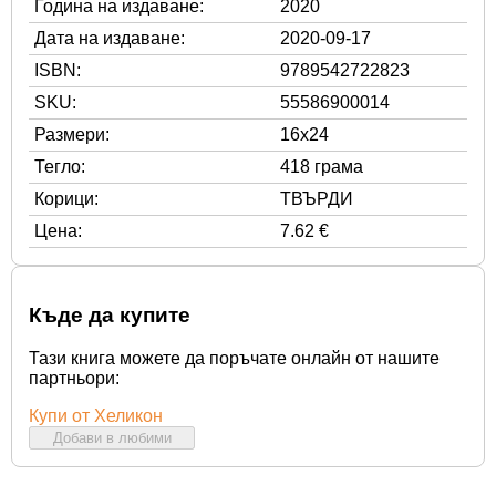
Година на издаване:
2020
Дата на издаване:
2020-09-17
ISBN:
9789542722823
SKU:
55586900014
Размери:
16x24
Тегло:
418 грама
Корици:
ТВЪРДИ
Цена:
7.62 €
Къде да купите
Тази книга можете да поръчате онлайн от нашите
партньори:
Купи от Хеликон
Добави в любими