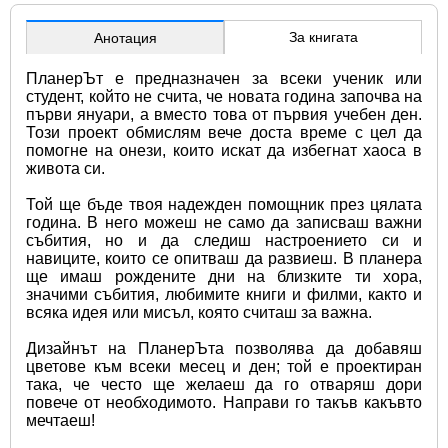
За книгата
Анотация
ПланерЪт е предназначен за всеки ученик или 
студент, който не счита, че новата година започва на 
първи януари, а вместо това от първия учебен ден. 
Този проект обмислям вече доста време с цел да 
помогне на онези, които искат да избегнат хаоса в 
живота си.
Той ще бъде твоя надежден помощник през цялата 
година. В него можеш не само да записваш важни 
събития, но и да следиш настроението си и 
навиците, които се опитваш да развиеш. В планера 
ще имаш рождените дни на близките ти хора, 
значими събития, любимите книги и филми, както и 
всяка идея или мисъл, която считаш за важна.
Дизайнът на ПланерЪта позволява да добавяш 
цветове към всеки месец и ден; той е проектиран 
така, че често ще желаеш да го отваряш дори 
повече от необходимото. Направи го такъв какъвто 
мечтаеш!