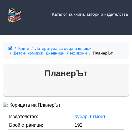
Каталог за книги, автори и издателства
Книги
Литература за деца и юноши
Детски комикси. Дневници. Лексикони
ПланерЪт
ПланерЪт
Издателство:
Кубар; Егмонт
Брой страници:
192