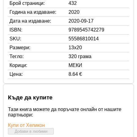
Брой страници:
432
Година на издаване:
2020
Дата на издаване:
2020-09-17
ISBN:
9789545742279
SKU:
55586810014
Размери:
13x20
Тегло:
320 грама
Корици:
МЕКИ
Цена:
8.64 €
Къде да купите
Тази книга можете да поръчате онлайн от нашите
партньори:
Купи от Хеликон
Добави в любими