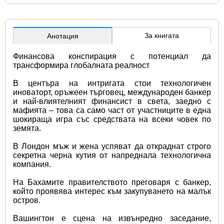
За книгата
Анотация
Финансова конспирация с потенциал да 
трансформира глобалната реалност
В центъра на интригата стои технологичен 
иноваторт, оръжеен търговец, международен банкер 
и най-влиятелният финансист в света, заедно с 
мафията – това са само част от участниците в една 
шокираща игра със средствата на всеки човек по 
земята.
В Лондон мъж и жена успяват да откраднат строго 
секретна черна кутия от напреднала технологична 
компания.
На Бахамите правителството преговаря с банкер, 
който проявява интерес към закупуването на малък 
остров.
Вашингтон е сцена на извънредно заседание, 