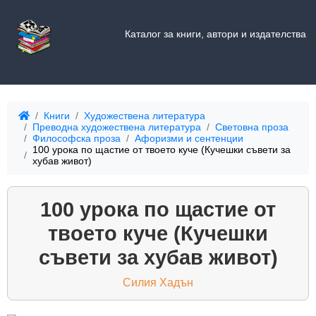
Каталог за книги, автори и издателства
Книги
Художествена литература
Преводна художествена литература
Световна проза
Философска проза
Афоризми и сентенции
100 урока по щастие от твоето куче (Кучешки съвети за
хубав живот)
100 урока по щастие от
твоето куче (Кучешки
съвети за хубав живот)
Силия Хадън