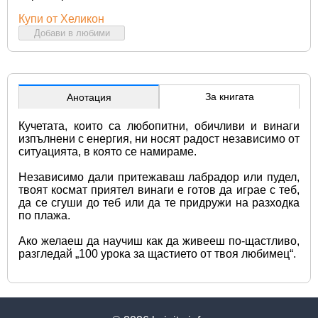
Купи от Хеликон
Добави в любими
За книгата
Анотация
Кучетата, които са любопитни, обичливи и винаги 
изпълнени с енергия, ни носят радост независимо от 
ситуацията, в която се намираме.
Независимо дали притежаваш лабрадор или пудел, 
твоят космат приятел винаги е готов да играе с теб, 
да се сгуши до теб или да те придружи на разходка 
по плажа.
Ако желаеш да научиш как да живееш по-щастливо, 
разгледай „100 урока за щастието от твоя любимец“.