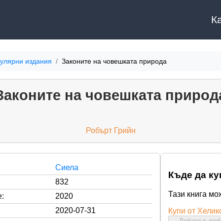
К
улярни издания
Законите на човешката природа
Законите на човешката природ
Робърт Грийн
Сиела
Къде да ку
832
Тази книга мо
:
2020
2020-07-31
Купи от Хелик
Добави в лю