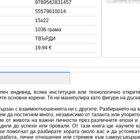
9789542831457
55579610014
15x22
1036 грама
ТВЪРДИ
19.94 €
ен индивид, всяка институция или технологично откритие
те основни корени. Тя ни манипулира като фигури на дъска
ързан с взаимоотношенията ни с другите. Разбирането на 
ем да постигнем много, независимо от таланта или упорито
е от живота на важни личности през различните епохи и 
дили до успехи или провали. От тази книга ще научите ка
ви помогнат да разбирате хората около вас и да устоявате
работа, лични отношения или стремеж към самоусъвършен