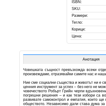
ISBN:
SKU:
Размери:
Тегло:
Корици:
Цена:
Анотация
Човешката същност превъзхожда всеки отдел
произвеждаме, отразявайки самите нас и наши
Ние сме социални същества и животът ни е св
ценния инструмент за успех – без него не мож
човечеството Робърт Грийн черпи вдъхновени
погрешни решения – и как тези избори са во
развивате самоконтрол и емпатия, които ще 
обществото. Независимо дали става дума за 