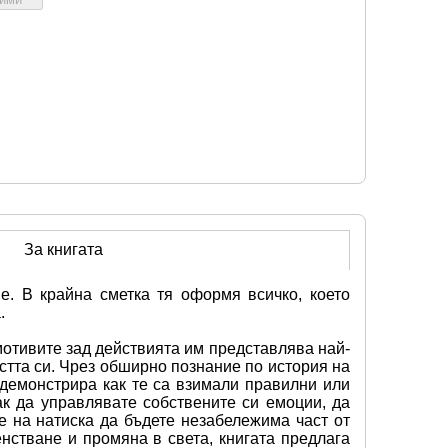
За книгата
. В крайна сметка тя оформя всичко, което 
.
мотивите зад действията им представлява най-
стта си. Чрез обширно познание по история на 
демонстрира как те са взимали правилни или 
к да управлявате собствените си емоции, да 
 на натиска да бъдете незабележима част от 
стване и промяна в света, книгата предлага 