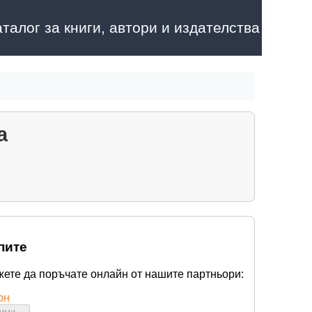
аталог за книги, автори и издателства
а
пите
жете да поръчате онлайн от нашите партньори:
он
бими