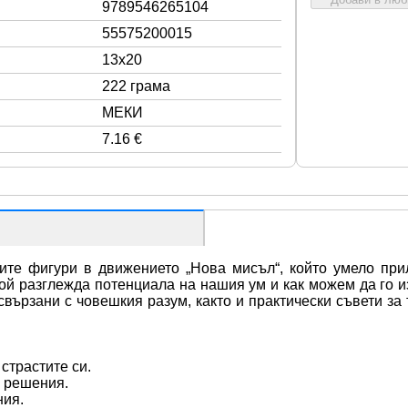
9789546265104
55575200015
13x20
222 грама
МЕКИ
7.16 €
ите фигури в движението „Нова мисъл“, който умело прил
 той разглежда потенциала на нашия ум и как можем да го и
вързани с човешкия разум, както и практически съвети за т
.
страстите си.
а решения.
ния.