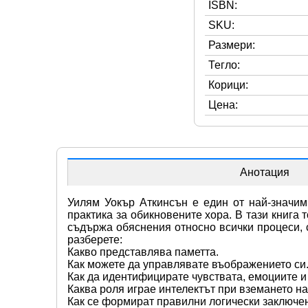
ISBN:
SKU:
Размери:
Тегло:
Корици:
Цена:
Анотация
Уилям Уокър Аткинсън е един от най-значим
практика за обикновените хора. В тази книга
съдържа обяснения относно всички процеси, с
разберете:
Какво представлява паметта.
Как можете да управлявате въображението си
Как да идентифицирате чувствата, емоциите и 
Каква роля играе интелектът при вземането н
Как се формират правилни логически заключе