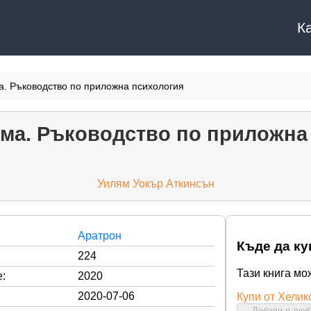
К
а. Ръководство по приложна психология
ума. Ръководство по приложна
Уилям Уокър Аткинсън
Аратрон
Къде да ку
224
Тази книга мо
:
2020
2020-07-06
Купи от Хелик
Добави в лю