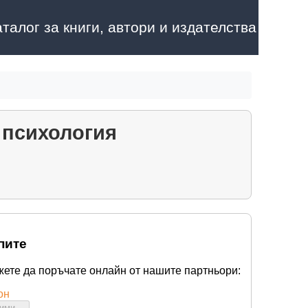
аталог за книги, автори и издателства
 психология
пите
жете да поръчате онлайн от нашите партньори:
он
бими