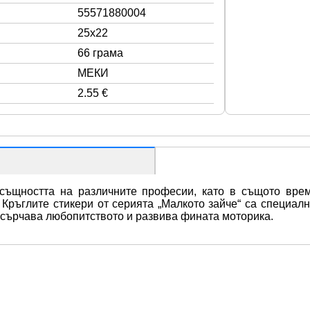
55571880004
25x22
66 грама
МЕКИ
2.55 €
 същността на различните професии, като в същото врем
 Кръглите стикери от серията „Малкото зайче“ са специалн
асърчава любопитството и развива фината моторика.