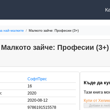
К
за най-малките
Малкото зайче: Професии (3+)
Малкото зайче: Професии (3+)
СофтПрес
Къде да ку
16
Тази книга мо
:
2020
2020-08-12
Купи от Хелик
Добави в лю
9786191515578