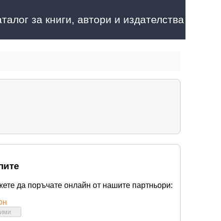
аталог за книги, автори и издателства
пите
жете да поръчате онлайн от нашите партньори:
он
бими