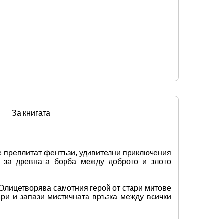
За книгата
е преплитат фентъзи, удивителни приключения 
 за древната борба между доброто и злото 
Олицетворява самотния герой от стари митове 
ри и запази мистичната връзка между всички 