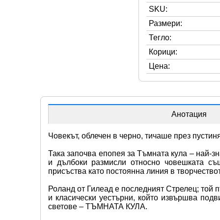
SKU:
Размери:
Тегло:
Корици:
Цена:
Анотация
Човекът, облечен в черно, тичаше през пустин
Така започва епопея за Тъмната кула – най-з
и дълбоки размисли относно човешката същ
присъства като постоянна линия в творчествот
Роланд от Гилеад е последният Стрелец; той 
и класически уестърни, който извършва подв
светове – ТЪМНАТА КУЛА.