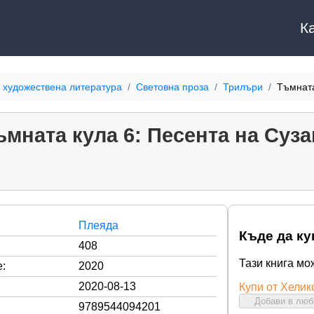
К
 художествена литература
Световна проза
Трилъри
Тъмната
ъмната кула 6: Песента на Суза
Плеяда
Къде да ку
408
Тази книга мо
:
2020
2020-08-13
Купи от Хелик
Добави в лю
9789544094201