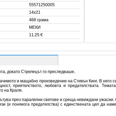
55571250005
14x21
468 грама
МЕКИ
11.25 €
ята, докато Стрелецът го преследваше. 
начимото и мащабно произведение на Стивън Кинг. В него с
ност, приятелството, любовта и предателствата. Темата
о на Краля.
пътува през паралелни светове и среща невиждани ужасии. 
изи (и понякога предателства) с единствената цел да наме