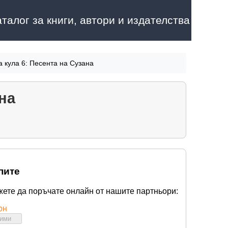
аталог за книги, автори и издателства
 кула 6: Песента на Сузана
на
пите
жете да поръчате онлайн от нашите партньори:
он
бими