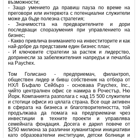
възможности;
- Защо умението да правиш пауза по време на 
преговори или интервюта с потенциални служители 
може да бъде полезна стратегия;
- Значимостта на предварителните и дори 
последващи споразумения при управлението на 
бизнес;
- Какво привлича вниманието на инвеститорите и как 
най-добре да представим един бизнес план;
- И ключовите стратегии за растеж и лидерство, 
допринесли за забележителния напредък и печалба 
на Paychex.
Том Голисано - предприемач, филантроп, 
обществен лидер и бивш собственик на отбора от 
НХЛ Бъфало Сейбърз - основава Paychex, Inc., 
чийто централнен офис се намира в Рочестър, Ню 
Йорк. Компанията разполага с над 15 500 служители 
и стотици офиси из цялата страна. Все още активен 
в сферата на бизнеса и благотворителността, той 
продължава да помага на предприемачи чрез 
инвестиции в техните проекти и управлява 
семейната фондация. Досега е дарил повече от 
$250 милиона за различни хуманитарни инициативи 
като образователни институции, детски болници и 