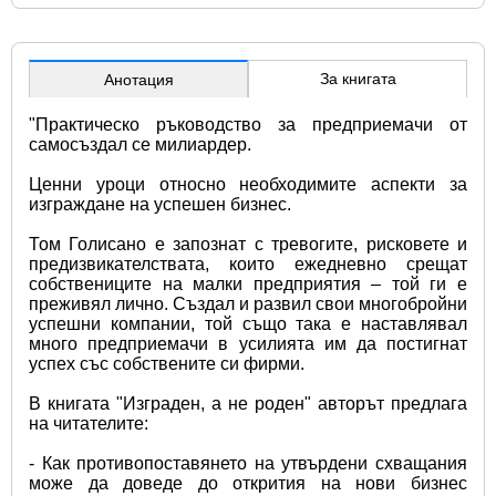
За книгата
Анотация
"Практическо ръководство за предприемачи от 
самосъздал се милиардер.
Ценни уроци относно необходимите аспекти за 
изграждане на успешен бизнес.
Том Голисано е запознат с тревогите, рисковете и 
предизвикателствата, които ежедневно срещат 
собствениците на малки предприятия – той ги е 
преживял лично. Създал и развил свои многобройни 
успешни компании, той също така е наставлявал 
много предприемачи в усилията им да постигнат 
успех със собствените си фирми.
В книгата "Изграден, а не роден" авторът предлага 
на читателите:
- Как противопоставянето на утвърдени схващания 
може да доведе до открития на нови бизнес 