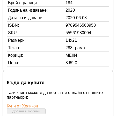
Брой страници:
184
Година на издаване:
2020
Дата на издаване:
2020-06-08
ISBN:
9789546563958
SKU:
55561980004
Размери:
14x21
Тегло:
283 грама
Корици:
МЕКИ
Цена:
8.69 €
Къде да купите
Тази книга можете да поръчате онлайн от нашите
партньори:
Купи от Хеликон
Добави в любими