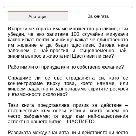
За книгата
Анотация
Въпреки че хората имаме множество различия, съм 
убеден, че ако запитаме 100 случайни минувачи 
какво искат, почти всички ще кажат, че единственото 
им желание е да бъдат щастливи. Затова нека 
започнем с най-простия и същевременно най-
значим въпрос в живота ни! Щастливи ли сме?
Работим ли от принуда или по собствено желание? 
Справяме ли се със страданията си, като се 
концентрираме върху това, което нямаме, или 
живеем радостно и разпознаваме скритите ресурси 
и възможности около нас?
Тази книга представлява призив за действие – 
пътешествие към онези истини, които знаем но 
често забравяме; тя води към най-съществения 
аспект на нашето битие – ЩАСТИЕТО!
Разликата между знанията ни и действията ни често 