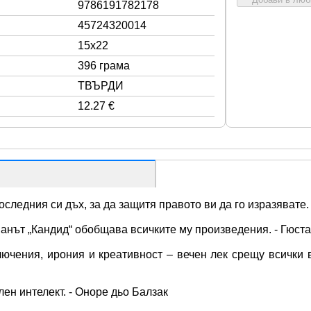
9786191782178
45724320014
15x22
396 грама
ТВЪРДИ
12.27 €
следния си дъх, за да защитя правото ви да го изразявате.
анът „Кандид“ обобщава всичките му произведения. - Гюст
ключения, ирония и креативност – вечен лек срещу всички
н интелект. - Оноре дьо Балзак 