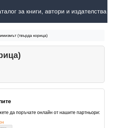
аталог за книги, автори и издателства
имизмът (твърда корица)
рица)
пите
жете да поръчате онлайн от нашите партньори:
он
бими