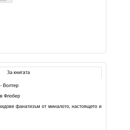
За книгата
 - Волтер
ав Флобер
 видове фанатизъм от миналото, настоящето и 