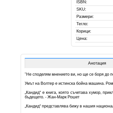
ISBN:
SKU:
Размери:
Тегло:
Корици:
Цена:
Анотация
"Не споделям мнението ви, но ще се боря до по
Умът на Волтер е истинска бойна машина. Ром
„Кандид“ е книга, която съчетава хумор, при
бъдещето. - Жан-Марк Рошет 
„Кандид“ представлява бижу в нашия национале