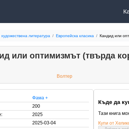
К
 художествена литература
Европейска класика
Кандид или опт
ид или оптимизмът (твърда ко
Волтер
Фама +
Къде да ку
200
Тази книга мо
:
2025
2025-03-04
Купи от Хелик
Добави в лю