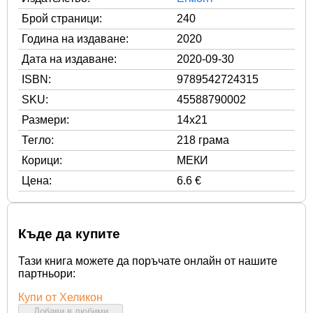
Брой страници:
240
Година на издаване:
2020
Дата на издаване:
2020-09-30
ISBN:
9789542724315
SKU:
45588790002
Размери:
14x21
Тегло:
218 грама
Корици:
МЕКИ
Цена:
6.6 €
Къде да купите
Тази книга можете да поръчате онлайн от нашите
партньори:
Купи от Хеликон
Добави в любими