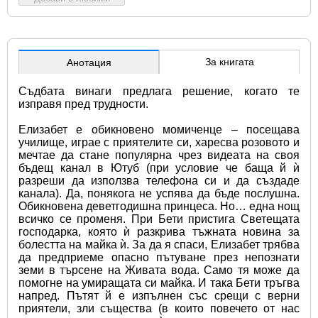
За книгата
Анотация
Съдбата винаги предлага решение, когато те 
изправя пред трудности.
Елизабет е обикновено момиченце – посещава 
училище, играе с приятелите си, харесва розовото и 
мечтае да стане популярна чрез видеата на своя 
бъдещ канал в Ютуб (при условие че баща й ѝ 
разреши да използва телефона си и да създаде 
канала). Да, понякога не успява да бъде послушна. 
Обикновена деветгодишна принцеса. Но… една нощ 
всичко се променя. При Бети пристига Светещата 
господарка, която ѝ разкрива тъжната новина за 
болестта на майка ѝ. За да я спаси, Елизабет трябва 
да предприеме опасно пътуване през непознати 
земи в търсене на Живата вода. Само тя може да 
помогне на умиращата си майка. И така Бети тръгва 
напред. Пътят й е изпълнен със срещи с верни 
приятели, зли същества (в които повечето от нас 