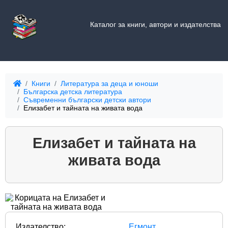
Каталог за книги, автори и издателства
Книги
Литература за деца и юноши
Българска детска литература
Съвременни български детски автори
Елизабет и тайната на живата вода
Елизабет и тайната на
живата вода
Издателство:
Егмонт