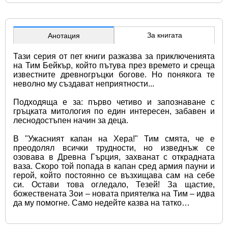
За книгата
Анотация
Тази серия от пет книги разказва за приключенията 
на Тим Бейкър, който пътува през времето и среща 
известните древногръцки богове. Но понякога те 
неволно му създават неприятности...
Подходяща е за: първо четиво и запознаване с 
гръцката митология по един интересен, забавен и 
леснодостъпен начин за деца.
В "Ужасният капан на Хера!" Тим смята, че е 
преодолял всички трудности, но изведнъж се 
озовава в Древна Гърция, захванат с открадната 
ваза. Скоро той попада в капан сред армия пауни и 
герой, който постоянно се възхищава сам на себе 
си. Остави това огледало, Тезей! За щастие, 
божествената Зои – новата приятелка на Тим – идва 
да му помогне. Само недейте казва на татко…