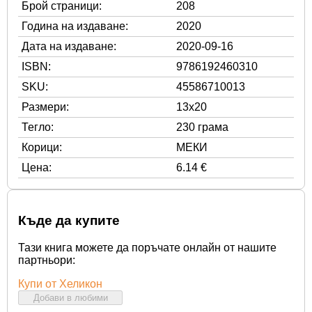
Брой страници:
208
Година на издаване:
2020
Дата на издаване:
2020-09-16
ISBN:
9786192460310
SKU:
45586710013
Размери:
13x20
Тегло:
230 грама
Корици:
МЕКИ
Цена:
6.14 €
Къде да купите
Тази книга можете да поръчате онлайн от нашите
партньори:
Купи от Хеликон
Добави в любими