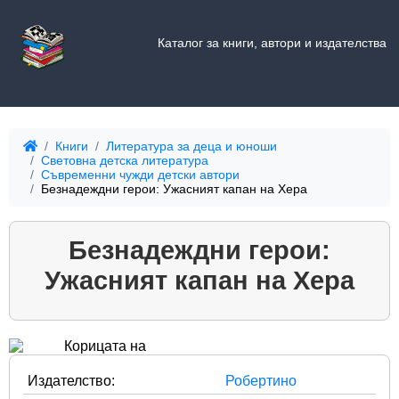
Каталог за книги, автори и издателства
Книги
Литература за деца и юноши
Световна детска литература
Съвременни чужди детски автори
Безнадеждни герои: Ужасният капан на Хера
Безнадеждни герои:
Ужасният капан на Хера
Издателство:
Робертино