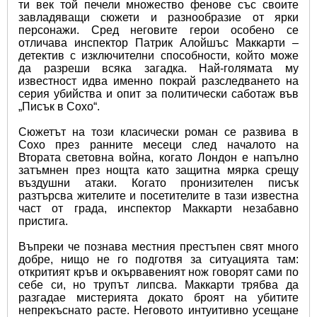
ти век той печели множество фенове със своите 
завладяващи сюжети и разнообразие от ярки 
персонажи. Сред неговите герои особено се 
отличава инспектор Патрик Алойшъс Маккарти – 
детектив с изключителни способности, който може 
да разреши всяка загадка. Най-голямата му 
известност идва именно покрай разследването на 
серия убийства и опит за политически саботаж във 
„Писък в Сохо“.
Сюжетът на този класически роман се развива в 
Сохо през ранните месеци след началото на 
Втората световна война, когато Лондон е напълно 
затъмнен през нощта като защитна мярка срещу 
въздушни атаки. Когато пронизителен писък 
разтърсва жителите и посетителите в тази известна 
част от града, инспектор Маккарти незабавно 
пристига.
Въпреки че познава местния престъпен свят много 
добре, нищо не го подготвя за ситуацията там: 
откритият кръв и окървавеният нож говорят сами по 
себе си, но трупът липсва. Маккарти трябва да 
разгадaе мистерията докато броят на убитите 
непрекъснато расте. Неговото интуитивно усещане 