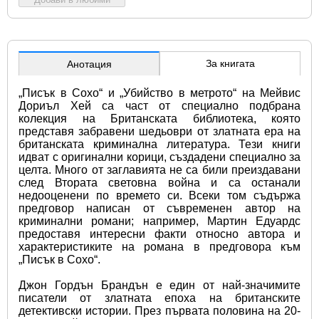
За книгата
Анотация
„Писък в Сохо“ и „Убийство в метрото“ на Мейвис 
Дориъл Хей са част от специално подбрана 
колекция на Британската библиотека, която 
представя забравени шедьоври от златната ера на 
британската криминална литература. Тези книги 
идват с оригинални корици, създадени специално за 
целта. Много от заглавията не са били преиздавани 
след Втората световна война и са останали 
недооценени по времето си. Всеки том съдържа 
предговор написан от съвременен автор на 
криминални романи; например, Мартин Едуардс 
предоставя интересни факти относно автора и 
характеристиките на романа в предговора към 
„Писък в Сохо“.
Джон Гордън Брандън е един от най-значимите 
писатели от златната епоха на британските 
детективски истории. През първата половина на 20-