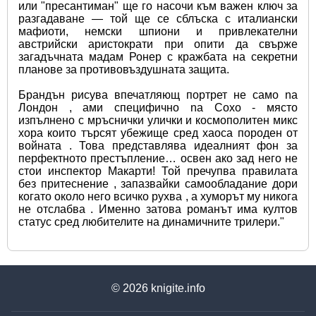
или "пресантиман" ще го насочи към важен ключ за 
разгадаване — той ще се сблъска с италиански 
мафиоти, немски шпиони и привлекателни 
австрийски аристократи при опити да свърже 
загадъчната мадам Ронер с кражбата на секретни 
планове за противовъздушната защита.
Брандън рисува впечатляющ портрет не само na 
Лондон , aми специфично na Сохо - място 
изпълнено с мръснички улички и космополитен микс 
хора които търсят убежище сред хаоса породен oт 
войната . Това представлява идеалният фон за 
перфектното престъпление… освен ако зад него не 
стои инспектор Макарти! Той пречупва правилата 
без притеснение , запазвайки самообладание дори 
когато около него всичко рухва , а хуморът му никога 
не отслабва . Именно затова романът има култов 
статус сред любителите нa динамичните трилери."
© 2026
knigite.info