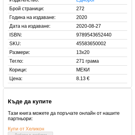
Брой страници:
272
Година на издаване:
2020
Дата на издаване:
2020-08-27
ISBN:
9789543652440
SKU:
45583650002
Размери:
13x20
Тегло:
271 грама
Корици:
МЕКИ
Цена:
8.13 €
Къде да купите
Тази книга можете да поръчате онлайн от нашите
партньори:
Купи от Хеликон
Добави в любими