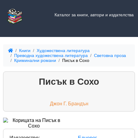
Каталог за книги, автори и издателства
Книги
Художествена литература
Преводна художествена литература
Световна проза
Криминални романи
Писък в Сохо
Писък в Сохо
Джон Г. Брандън
Издателство:
Еднорог