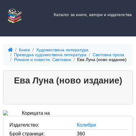
Каталог за книги, автори и издателства
Книги
Художествена литература
Преводна художествена литература
Световна проза
Романи и повести. Световни
Ева Луна (ново издание)
Ева Луна (ново издание)
Издателство:
Колибри
Брой страници:
360