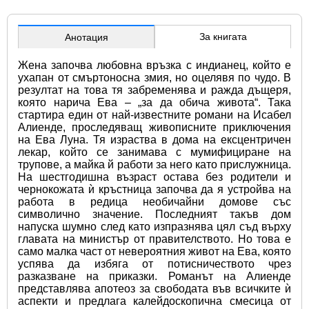
За книгата
Анотация
Жена започва любовна връзка с индианец, който е 
ухапан от смъртоносна змия, но оцелявя по чудо. В 
резултат на това тя забременява и ражда дъщеря, 
която нарича Ева – „за да обича живота“. Така 
стартира един от най-известните романи на Исабел 
Алиенде, проследяващ живописните приключения 
на Ева Луна. Тя израства в дома на ексцентричен 
лекар, който се занимава с мумифициране на 
трупове, а майка й работи за него като прислужница. 
На шестгодишна възраст остава без родители и 
чернокожата ѝ кръстница започва да я устройва на 
работа в редица необичайни домове със 
символично значение. Последният такъв дом 
напуска шумно след като изпразнява цял съд върху 
главата на министър от правителството. Но това е 
само малка част от невероятния живот на Ева, която 
успява да избяга от потисничеството чрез 
разказване на приказки. Романът на Алиенде 
представлява апотеоз за свободата във всичките ѝ 
аспекти и предлага калейдоскопична смесица от 