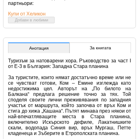
партньори:
Купи от Хеликон
Добави в любими
За книгата
Анотация
Туризъм за натоварени хора. Ръководство за част I 
от Е-3 в България: Западна Стара планина
За туристите, които нямат достатъчно време или не 
се чувстват готови, Ком – Емине изглежда като 
недостижима цел. Авторът на „По билото на 
Балкана“ предлага решение точно за тях. Той 
споделя своите лични преживявания по западния 
участък от маршрута, който започва от връх Ком и 
стига до хижа „Кашана“. Пътят минава през някои от 
най-впечатляващите места в Стара планина, 
включително Искърското дефиле, Лакатнишките 
скали, водопада Синия вир, връх Мургаш, Петте 
кладенеца и Зъберите в Етрополската планина.