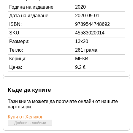
Година на издаване:
2020
Дата на издаване:
2020-09-01
ISBN:
9789544748692
SKU:
45583020014
Размери:
13x20
Тегло:
261 грама
Корици:
МЕКИ
Цена:
9.2 €
Къде да купите
Тази книга можете да поръчате онлайн от нашите
партньори:
Купи от Хеликон
Добави в любими