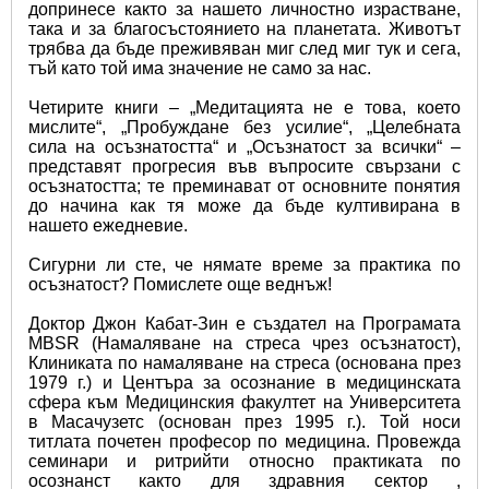
допринесе както за нашето личностно израстване, 
така и за благосъстоянието на планетата. Животът 
трябва да бъде преживяван миг след миг тук и сега, 
тъй като той има значение не само за нас.
Четирите книги – „Медитацията не е това, което 
мислите“, „Пробуждане без усилие“, „Целебната 
сила на осъзнатостта“ и „Осъзнатост за всички“ – 
представят прогресия във въпросите свързани с 
осъзнатостта; те преминават от основните понятия 
до начина как тя може да бъде култивирана в 
нашето ежедневие.
Сигурни ли сте, че нямате време за практика по 
осъзнатост? Помислете още веднъж!
Доктор Джон Кабат-Зин е създател на Програмата 
MBSR (Намаляване на стреса чрез осъзнатост), 
Клиниката по намаляване на стреса (основана през 
1979 г.) и Центъра за осознание в медицинската 
сфера към Медицинския факултет на Университета 
в Масачузетс (основан през 1995 г.). Той носи 
титлата почетен професор по медицина. Провежда 
семинари и ритрийти относно практиката по 
осознанст както для здравния сектор , 