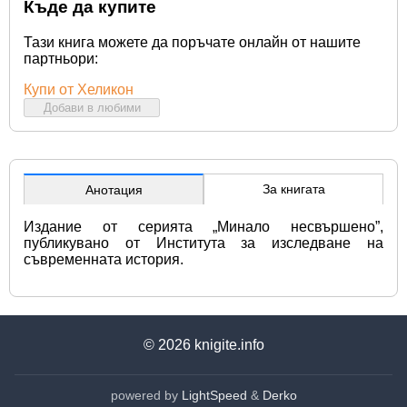
Къде да купите
Тази книга можете да поръчате онлайн от нашите
партньори:
Купи от Хеликон
Добави в любими
За книгата
Анотация
Издание от серията „Минало несвършено”, 
публикувано от Института за изследване на 
съвременната история.
© 2026
knigite.info
powered by
LightSpeed
&
Derko