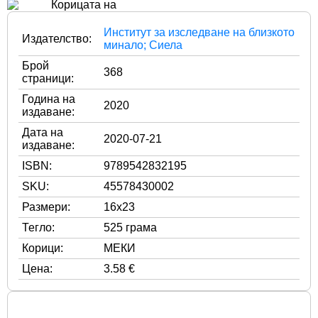
Институт за изследване на близкото
Издателство:
минало; Сиела
Брой
368
страници:
Година на
2020
издаване:
Дата на
2020-07-21
издаване:
ISBN:
9789542832195
SKU:
45578430002
Размери:
16x23
Тегло:
525 грама
Корици:
МЕКИ
Цена:
3.58 €