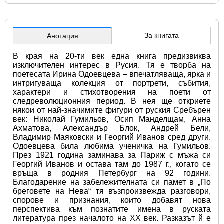
За книгата
Анотация
В края на 20-ти век една книга предизвиква 
изключителен интерес в Русия. Тя е творба на 
поетесата Ирина Одоевцева – впечатляваща, ярка и 
интригуваща колекция от портрети, събития, 
характери и стихотворения на поети от 
следреволюционния период. В нея ще откриете 
някои от най-значимите фигури от руския Сребърен 
век: Николай Гумильов, Осип Манделщам, Анна 
Ахматова, Александър Блок, Андрей Бели, 
Владимир Маяковски и Георгий Иванов сред други. 
Одоевцева била любима ученичка на Гумильов. 
През 1921 година заминава за Париж с мъжа си 
Георгий Иванов и остава там до 1987 г., когато се 
връща в родния Петербург на 92 години. 
Благодарение на забележителната си памет в „По 
бреговете на Нева“ тя възпроизвежда разговори, 
спорове и признания, които добавят нова 
перспектива към познатите имена в руската 
литература през началото на XX век. Разказът й е 