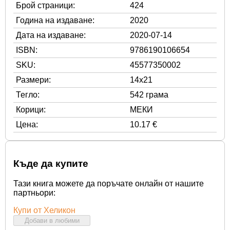
Брой страници:
424
Година на издаване:
2020
Дата на издаване:
2020-07-14
ISBN:
9786190106654
SKU:
45577350002
Размери:
14x21
Тегло:
542 грама
Корици:
МЕКИ
Цена:
10.17 €
Къде да купите
Тази книга можете да поръчате онлайн от нашите
партньори:
Купи от Хеликон
Добави в любими