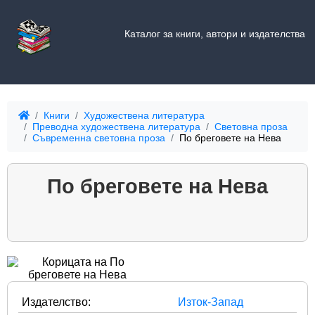
Каталог за книги, автори и издателства
Книги
Художествена литература
Преводна художествена литература
Световна проза
Съвременна световна проза
По бреговете на Нева
По бреговете на Нева
Издателство:
Изток-Запад