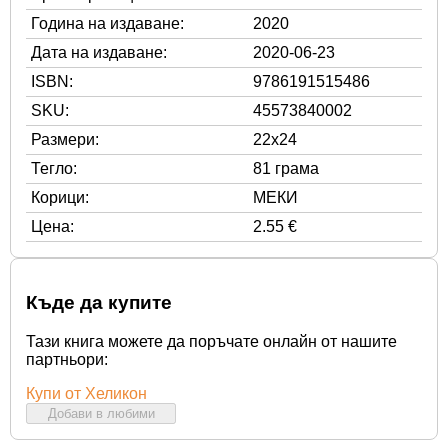
Година на издаване:
2020
Дата на издаване:
2020-06-23
ISBN:
9786191515486
SKU:
45573840002
Размери:
22x24
Тегло:
81 грама
Корици:
МЕКИ
Цена:
2.55 €
Къде да купите
Тази книга можете да поръчате онлайн от нашите
партньори:
Купи от Хеликон
Добави в любими