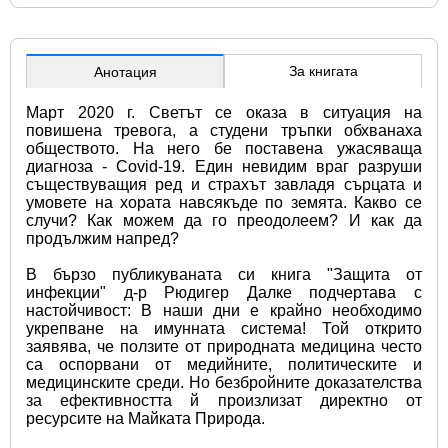
За книгата
Анотация
Март 2020 г. Светът се оказа в ситуация на 
повишена тревога, а студени тръпки обхванаха 
обществото. На него бе поставена ужасяваща 
диагноза - Covid-19. Един невидим враг разруши 
съществуващия ред и страхът завладя сърцата и 
умовете на хората навсякъде по земята. Какво се 
случи? Как можем да го преодолеем? И как да 
продължим напред?
В бързо публикуваната си книга "Защита от 
инфекции" д-р Рюдигер Далке подчертава с 
настойчивост: В наши дни е крайно необходимо 
укрепване на имунната система! Той открито 
заявява, че ползите от природната медицина често 
са оспорвани от медийните, политическите и 
медицинските среди. Но безбройните доказателства 
за ефективността й произлизат директно от 
ресурсите на Майката Природа.