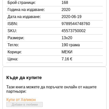
Брой страници:
168
Година на издаване:
2020
Дата на издаване:
2020-06-19
ISBN:
9789544748760
SKU:
45573750002
Размери:
13x20
Тегло:
190 грама
Корици:
МЕКИ
Цена:
7.16 €
Къде да купите
Тази книга можете да поръчате онлайн от нашите
партньори:
Купи от Хеликон
Добави в любими