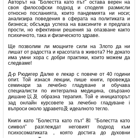
Авторът на "Болестта като път" остава верен на 
своя философски подход и споделя размисли 
относно посланията, които пандемията ни носи; 
анализира поведения в сферата на политиката и 
бизнеса; обсъжда успеха на ваксините и предлага 
прости, но ефективни решения за опазване както 
психичното, така и физическото здраве.
Ще позволим ли мощните сили на Злото да ни 
лишат от радостта и красотата в живота? Не докато 
има умни хора с добри практики, които можем да 
следваме!
Д-р Рюдигер Далке е лекар с повече от 40 години 
опит. Той изнася лекции, пише книги, провежда 
семинари за лечебно гладуване и обучава 
специалисти по интегрална медицина, свързано 
дишане以及 образна терапия. Той е инициаторът 
зад онлайн курсовете за лечебно гладуване i 
въпроси около здравето及 идеалното тегло.
Книги като "Болестта като път"和 "Болестта като 
символ" разглеждат неговият подход към 
психосоматиката，която достига до духовни 