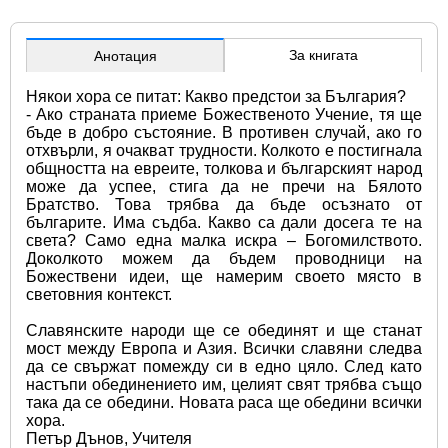
За книгата
Анотация
Някои хора се питат: Какво предстои за България? 
- Ако страната приеме Божественото Учение, тя ще 
бъде в добро състояние. В противен случай, ако го 
отхвърли, я очакват трудности. Колкото е постигнала 
общността на евреите, толкова и българският народ 
може да успее, стига да не пречи на Бялото 
Братство. Това трябва да бъде осъзнато от 
българите. Има съдба. Какво са дали досега те на 
света? Само една малка искра – Богомилството. 
Доколкото можем да бъдем проводници на 
Божествени идеи, ще намерим своето място в 
световния контекст.
Славянските народи ще се обединят и ще станат 
мост между Европа и Азия. Всички славяни следва 
да се свържат помежду си в едно цяло. След като 
настъпи обединението им, целият свят трябва също 
така да се обедини. Новата раса ще обедини всички 
хора.
Петър Дънов, Учителя