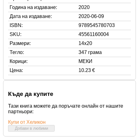
Година на издаване:
2020
Дата на издаване:
2020-06-09
ISBN:
9789545780703
SKU:
45561160004
Размери:
14x20
Тегло:
347 грама
Корици:
МЕКИ
Цена:
10.23 €
Къде да купите
Тази книга можете да поръчате онлайн от нашите
партньори:
Купи от Хеликон
Добави в любими