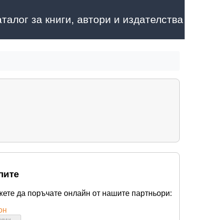
аталог за книги, автори и издателства
пите
жете да поръчате онлайн от нашите партньори:
он
бими