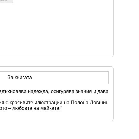
За книгата
вдъхновява надежда, осигурява знания и дава 
ия с красивите илюстрации на Полона Ловшин 
ото – любовта на майката."