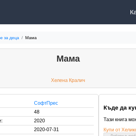
К
е за деца
Мама
Мама
Хелена Кралич
СофтПрес
Къде да ку
48
Тази книга мо
:
2020
2020-07-31
Купи от Хелик
Добави в лю